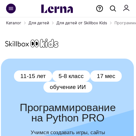
Каталог
Для детей
Для детей от Skillbox Kids
Программи
11-15 лет
5-8 класс
17 мес
обучение ИИ
Программирование
на Python PRO
Учимся создавать игры, сайты
и функциональных чат-ботов. Для ребят
без опыта, которые мечтают написать свой
первый код