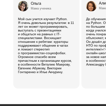
Али
Ольга
Мама
Мама ученика
Мой сын учится изучает Python.
До обучени
Я очень довольна результатом: в 11
на Python. 
лет он может программировать,
по большим д
выступать с презентациями
когда учился
и общаться на равных с IT-
очень понра
специалистами. Восхищает
объясняют, 
отношение к ребятам: кураторы
Он дошёл д
поддерживают общение в чатах
НТО по про
и ломают стереотип
интеллект»!
о программистах-социофобах.
онлайн-школ
Огромное спасибо всем
за новое на
причастным к организации курсов,
в особеннос
в особенности Виталию Маерову,
Александру 
Евгению Абумову, Виктории
Гонтаренко и Илье Акчурину.